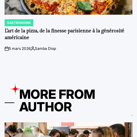
GASTRONOMIE
POSTED
IN
L’art de la pizza, de la finesse parisienne à la générosité
américaine
5 mars 2026
Samba Diop
on
Posted
by
MORE FROM
AUTHOR