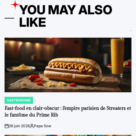
YOU MAY ALSO
LIKE
GASTRONOMIE
POSTED
IN
Fast-food en clair-obscur : l’empire parisien de Streaters et
le fantôme du Prime Rib
26 juin 2026
Papa Sow
on
Posted
by