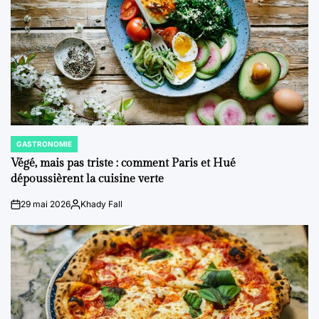
GASTRONOMIE
POSTED
IN
Végé, mais pas triste : comment Paris et Hué
dépoussièrent la cuisine verte
29 mai 2026
Khady Fall
on
Posted
by