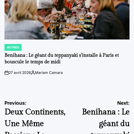
AUTRES
POSTED
IN
Benihana : Le géant du teppanyaki s’installe à Paris et
bouscule le temps de midi
27 avril 2026
Mariam Camara
on
Posted
by
Navigation
Previous:
Next:
Deux Continents,
Benihana : Le
de
Une Même
géant du
l’article