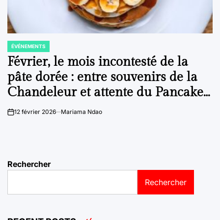
ÉVÉNEMENTS
POSTED
IN
Février, le mois incontesté de la
pâte dorée : entre souvenirs de la
Chandeleur et attente du Pancake
Day
12 février 2026
Mariama Ndao
on
Rechercher
Rechercher