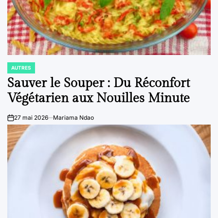
AUTRES
POSTED
IN
Sauver le Souper : Du Réconfort
Végétarien aux Nouilles Minute
27 mai 2026
Mariama Ndao
on